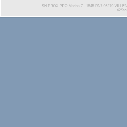
SN PROXIPRO Marina 7 - 1545 RN7 06270 VILL
42Sto