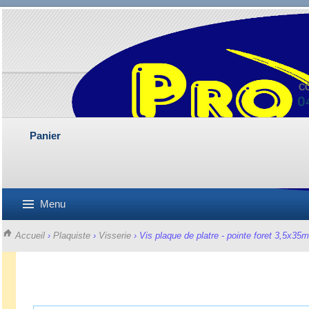
C
0
Panier
Menu
Accueil
›
Plaquiste
›
Visserie
› Vis plaque de platre - pointe foret 3,5x35