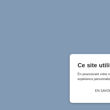
Ce site uti
En poursuivant votre n
expérience personnali
EN SAVO