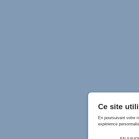
Ce site uti
En poursuivant votre n
expérience personnali
EN SAVO