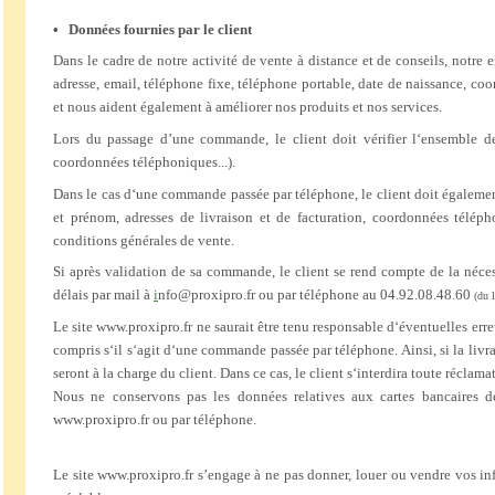
• Données fournies par le client
Dans le cadre de notre activité de vente à distance et de conseils, notre 
adresse, email, téléphone fixe, téléphone portable, date de naissance, c
et nous aident également à améliorer nos produits et nos services.
Lors du passage d’une commande, le client doit vérifier l‘ensemble de
coordonnées téléphoniques...).
Dans le cas d‘une commande passée par téléphone, le client doit égalemen
et prénom, adresses de livraison et de facturation, coordonnées télép
conditions générales de vente.
Si après validation de sa commande, le client se rend compte de la nécess
délais par mail à
i
nfo@proxipro.fr ou par téléphone au 04.92.08.48.60
(du 
Le site www.proxipro.fr ne saurait être tenu responsable d‘éventuelles erreu
compris s‘il s‘agit d‘une commande passée par téléphone. Ainsi, si la livrai
seront à la charge du client. Dans ce cas, le client s‘interdira toute réclama
Nous ne conservons pas les données relatives aux cartes bancaires de
www.proxipro.fr ou par téléphone.
Le site www.proxipro.fr s’engage à ne pas donner, louer ou vendre vos in