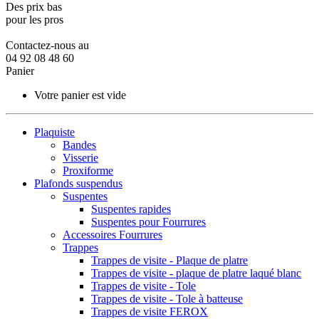
Des prix bas
pour les pros
Contactez-nous au
04 92 08 48 60
Panier
Votre panier est vide
Plaquiste
Bandes
Visserie
Proxiforme
Plafonds suspendus
Suspentes
Suspentes rapides
Suspentes pour Fourrures
Accessoires Fourrures
Trappes
Trappes de visite - Plaque de platre
Trappes de visite - plaque de platre laqué blanc
Trappes de visite - Tole
Trappes de visite - Tole à batteuse
Trappes de visite FEROX